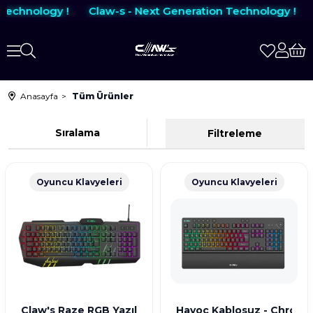
echnology !
Claw-s - Next Generation Technology !
C
Anasayfa
Tüm Ürünler
Sıralama
Filtreleme
Oyuncu Klavyeleri
Oyuncu Klavyeleri
Claw's Raze RGB Yazılım & Harici G-Makro Tuşlu - Laze
Havoc Kablosuz - Chromat