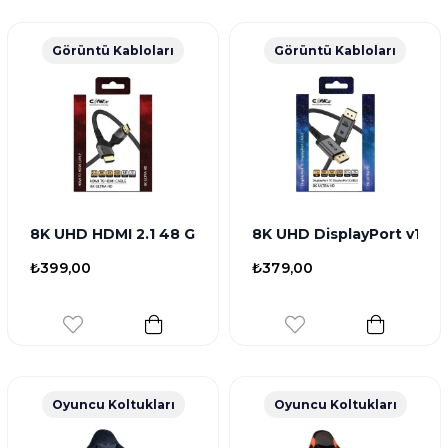
Görüntü Kabloları
Görüntü Kabloları
8K UHD HDMI 2.1 48 Gbps / 24K Gold / Alüminyum Göv
8K UHD DisplayPort v1.4 
₺399,00
₺379,00
Oyuncu Koltukları
Oyuncu Koltukları