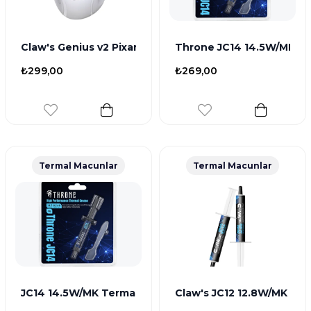
Claw's Genius v2 Pixart PAW3065 Sensörlü Kompakt K
Throne JC14 14.5W/MK Ter
₺299,00
₺269,00
Termal Macunlar
Termal Macunlar
JC14 14.5W/MK Termal Iletkenlikli Yüksek Performans 
Claw's JC12 12.8W/MK Ter