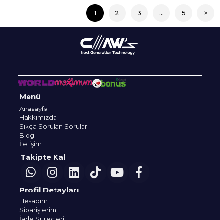
1
2
3
...
5
>
Menü
Anasayfa
Hakkımızda
Sıkça Sorulan Sorular
Blog
İletişim
Takipte Kal
Profil Detayları
Hesabım
Siparişlerim
İade Süreçleri