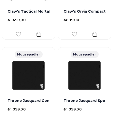
Claw's Tactical Mortal 2.4 Ghz/BT Çift Kablosuz Mod -
Claw's Orvia Compact Kab
₺1.499,00
₺899,00
Mousepadler
Mousepadler
Throne Jacquard Control 48x40cm Özel Üretim Fransız
Throne Jacquard Speed 4
₺1.099,00
₺1.099,00