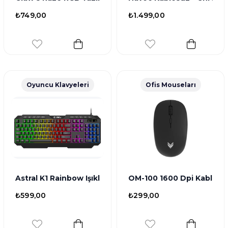
₺749,00
₺1.499,00
Oyuncu Klavyeleri
Ofis Mouseları
Astral K1 Rainbow Işıklandırmalı 104+10 Multimedya Tu
OM-100 1600 Dpi Kablosu
₺599,00
₺299,00