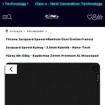
on Technology !
Claw-s - Next Generation Technology !
Anasayfa
Mousepadler
Throne Jacquard Speed 48x40cm Özel Üretim Fransız
Jacquard Speed Kumaş - 3.5mm Kalınlık - Nano-Tech
Yüzey Altı Dikiş - Kaydırmaz Zemin Premium XL Mousepad