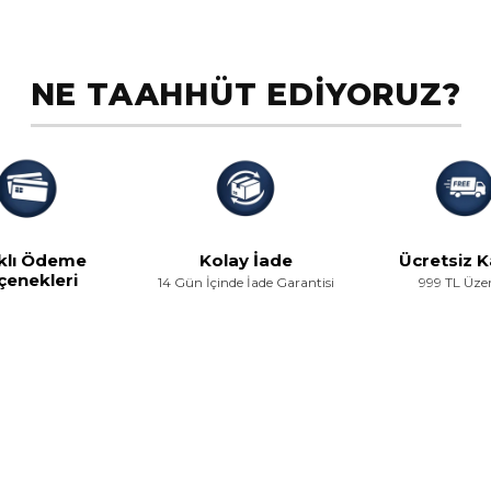
NE TAAHHÜT EDİYORUZ?
klı Ödeme
Kolay İade
Ücretsiz 
çenekleri
14 Gün İçinde İade Garantisi
999 TL Üze