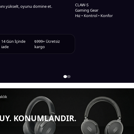
CLAW-S
anını yükselt, oyunu domine et.
seç, hızlıca teslim al.
Gaming Gear
Hız • Kontrol • Konfor
14 Gün
İçinde
₺999+
Ücretsiz
ntili Ürün
iade
kargo
aklık
UY. KONUMLANDIR.