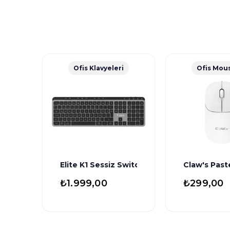
Ofis Klavyeleri
Ofis Mous
Elite K1 Sessiz Switch 110+8 Multimedya 
Claw's Past
₺1.999,00
₺299,00