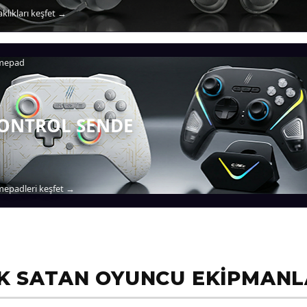
aklıkları keşfet →
mepad
ONTROL SENDE
epadleri keşfet →
K SATAN OYUNCU EKİPMANL