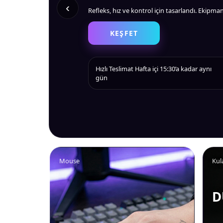
‹
Refleks, hız ve kontrol için tasarlandı. Ekipm
En çok tercih edilen ekipmanlar burada. Hemen 
KEŞFET
KEŞFET
Hızlı Teslimat
Hafta içi 15:30’a kadar aynı
Hızlı Teslimat
Aynı gün teslimat
Orijinal
Gara
gün
Mouse
Kul
D