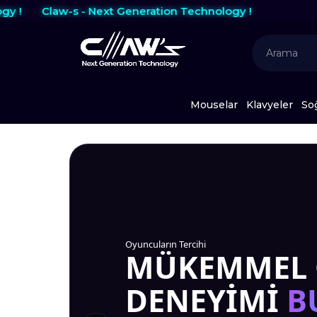
eneration Technology !
Mouselar
Klavyeler
So
Oyuncuların Tercihi
En Çok Satanlar
MÜKEMMEL
KAZANANLA
DENEYIMI
B
SEÇIMLERI.