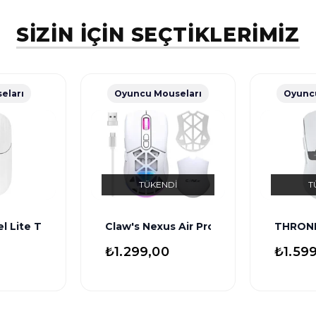
SİZİN İÇİN SEÇTİKLERİMİZ
eları
Oyuncu Mouseları
Oyunc
TÜKENDI
T
Tuşlu Windows & Macos Uyumlu Premium Alüminyum-Metal Ka
el Lite Tak Çalıştır Kompakt Kablosuz Mouse - Beyaz (Win
Claw's Nexus Air Pro Kablosuz 24.000 D
THRONE 
₺1.299,00
₺1.59