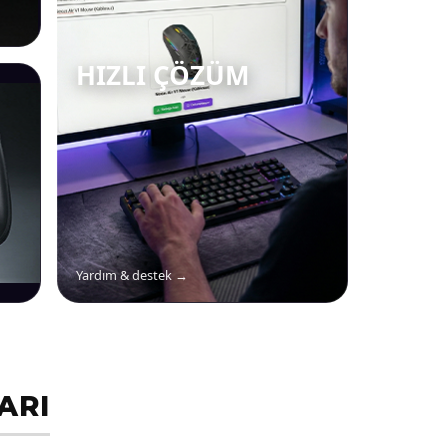
HIZLI ÇÖZÜM
Yardım & destek →
ARI