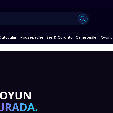
ğutucular
Mousepadler
Ses & Görüntü
Gamepadler
Oyuncu
 OYUN
RIN
URADA.