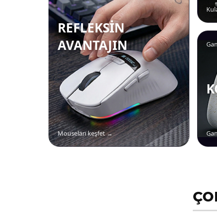
Kul
REFLEKSIN
AVANTAJIN
Ga
K
Mouseları keşfet →
Gam
ÇO