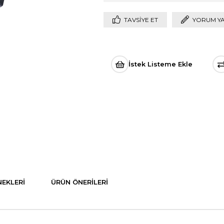
TAVSIYE ET
YORUM Y
İstek Listeme Ekle
EKLERI
ÜRÜN ÖNERILERI