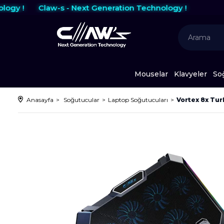
y !
Claw-s - Next Generation Technology !
Mouselar
Klavyeler
So
Anasayfa
Soğutucular
Laptop Soğutucuları
Vortex 8x Turb