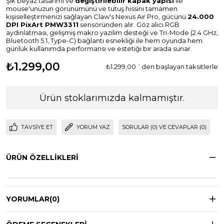
Şık beyaz tasarımı ve
değiştirilebilir kapak yapısı
ile
mouse'unuzun görünümünü ve tutuş hissini tamamen
kişiselleştirmenizi sağlayan Claw's Nexus Air Pro, gücünü
24.000
DPI PixArt PMW3311
sensöründen alır. Göz alıcı RGB
aydınlatması, gelişmiş makro yazılım desteği ve Tri-Mode (2.4 GHz,
Bluetooth 5.1, Type-C) bağlantı esnekliği ile hem oyunda hem
günlük kullanımda performansı ve estetiği bir arada sunar.
₺1.299,00
₺1.299,00
`den başlayan taksitlerle
Ürün stoklarımızda kalmamıştır.
TAVSIYE ET
YORUM YAZ
SORULAR (0) VE CEVAPLAR (0)
ÜRÜN ÖZELLIKLERI
YORUMLAR
(0)