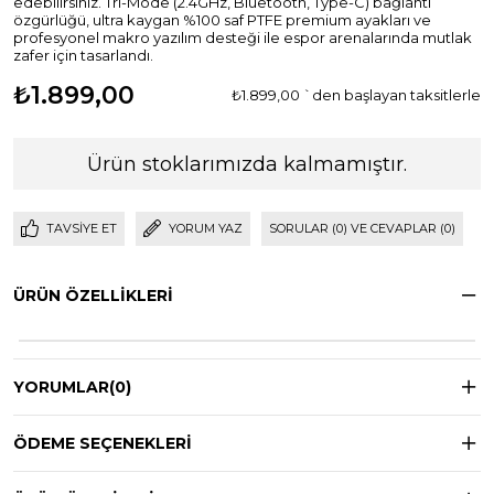
edebilirsiniz. Tri-Mode (2.4GHz, Bluetooth, Type-C) bağlantı
özgürlüğü, ultra kaygan %100 saf PTFE premium ayakları ve
profesyonel makro yazılım desteği ile espor arenalarında mutlak
zafer için tasarlandı.
₺1.899,00
₺1.899,00
`den başlayan taksitlerle
Ürün stoklarımızda kalmamıştır.
TAVSIYE ET
YORUM YAZ
SORULAR (0) VE CEVAPLAR (0)
ÜRÜN ÖZELLIKLERI
YORUMLAR
(0)
ÖDEME SEÇENEKLERI