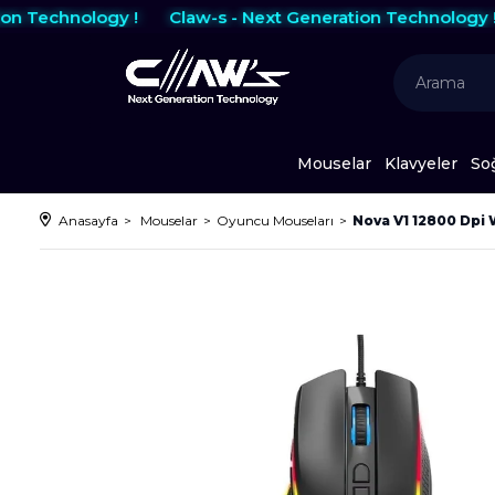
Technology !
Claw-s - Next Generation Technology !
Mouselar
Klavyeler
So
Anasayfa
Mouselar
Oyuncu Mouseları
Nova V1 12800 Dpi 