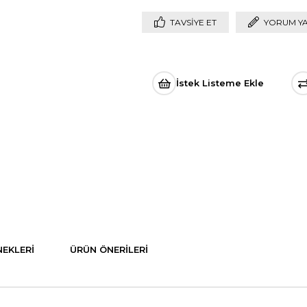
TAVSIYE ET
YORUM Y
İstek Listeme Ekle
EKLERI
ÜRÜN ÖNERILERI