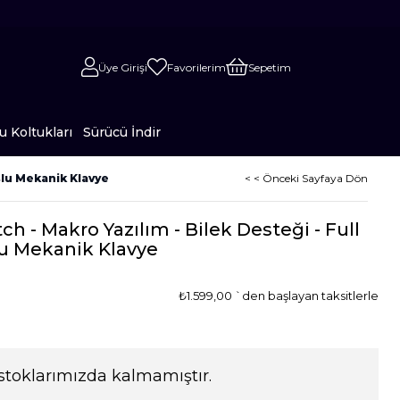
Üye Girişi
Favorilerim
Sepetim
 Koltukları
Sürücü İndir
şlu Mekanik Klavye
< < Önceki Sayfaya Dön
h - Makro Yazılım - Bilek Desteği - Full
lu Mekanik Klavye
₺1.599,00
`den başlayan taksitlerle
stoklarımızda kalmamıştır.