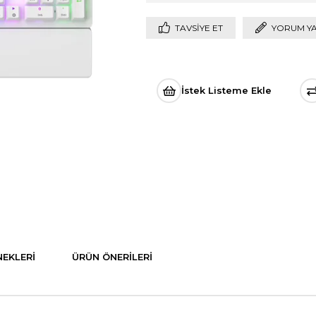
TAVSIYE ET
YORUM Y
İstek Listeme Ekle
EKLERI
ÜRÜN ÖNERILERI