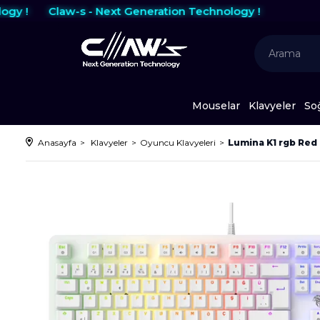
!
Claw-s - Next Generation Technology !
Mouselar
Klavyeler
So
Anasayfa
Klavyeler
Oyuncu Klavyeleri
Lumina K1 rgb Red 