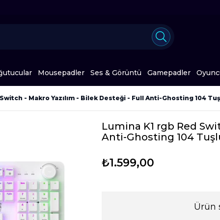
ğutucular
Mousepadler
Ses & Görüntü
Gamepadler
Oyuncu
Switch - Makro Yazılım - Bilek Desteği - Full Anti-Ghosting 104 Tu
Lumina K1 rgb Red Switc
Anti-Ghosting 104 Tuş
₺1.599,00
Ürün 