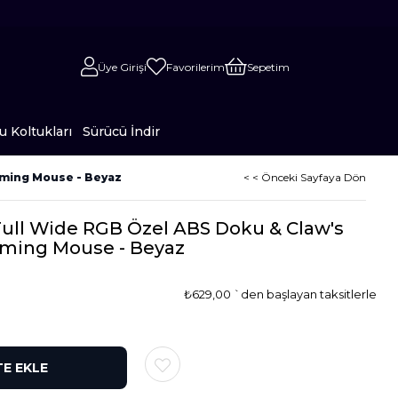
Üye Girişi
Favorilerim
Sepetim
 Koltukları
Sürücü İndir
Gaming Mouse - Beyaz
< < Önceki Sayfaya Dön
 Full Wide RGB Özel ABS Doku & Claw's
aming Mouse - Beyaz
₺629,00
`den başlayan taksitlerle