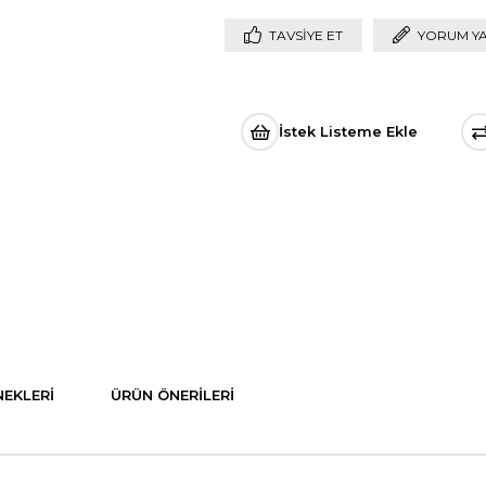
TAVSIYE ET
YORUM Y
İstek Listeme Ekle
EKLERI
ÜRÜN ÖNERILERI