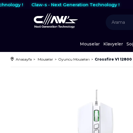
ology !
Claw-s - Next Generation Technology !
Mouselar
Klavyeler
So
Anasayfa
Mouselar
Oyuncu Mouseları
Crossfire V1 12800