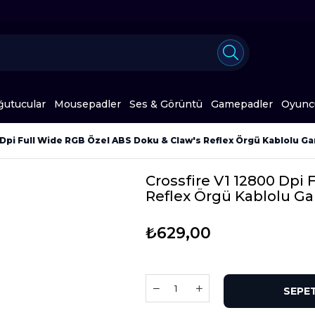
ğutucular
Mousepadler
Ses & Görüntü
Gamepadler
Oyuncu
 Dpi Full Wide RGB Özel ABS Doku & Claw's Reflex Örgü Kablolu 
Crossfire V1 12800 Dpi
Reflex Örgü Kablolu G
₺629,00