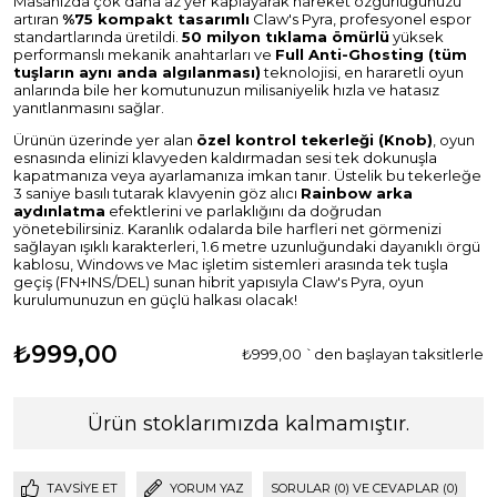
Masanızda çok daha az yer kaplayarak hareket özgürlüğünüzü
artıran
%75 kompakt tasarımlı
Claw's Pyra, profesyonel espor
standartlarında üretildi
.
50 milyon tıklama ömürlü
yüksek
performanslı mekanik anahtarları ve
Full Anti-Ghosting (tüm
tuşların aynı anda algılanması)
teknolojisi, en hararetli oyun
anlarında bile her komutunuzun milisaniyelik hızla ve hatasız
yanıtlanmasını sağlar
.
Ürünün üzerinde yer alan
özel kontrol tekerleği (Knob)
, oyun
esnasında elinizi klavyeden kaldırmadan sesi tek dokunuşla
kapatmanıza veya ayarlamanıza imkan tanır
. Üstelik bu tekerleğe
3 saniye basılı tutarak klavyenin göz alıcı
Rainbow arka
aydınlatma
efektlerini ve parlaklığını da doğrudan
yönetebilirsiniz
. Karanlık odalarda bile harfleri net görmenizi
sağlayan ışıklı karakterleri, 1.6 metre uzunluğundaki dayanıklı örgü
kablosu, Windows ve Mac işletim sistemleri arasında tek tuşla
geçiş (FN+INS/DEL) sunan hibrit yapısıyla Claw's Pyra, oyun
kurulumunuzun en güçlü halkası olacak
!
₺999,00
₺999,00
`den başlayan taksitlerle
Ürün stoklarımızda kalmamıştır.
TAVSIYE ET
YORUM YAZ
SORULAR (0) VE CEVAPLAR (0)