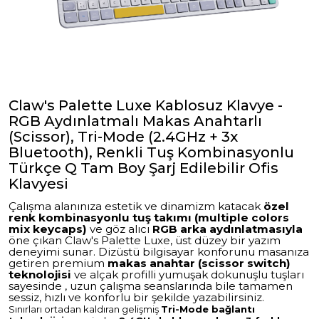
Claw's Palette Luxe Kablosuz Klavye -
RGB Aydınlatmalı Makas Anahtarlı
(Scissor), Tri-Mode (2.4GHz + 3x
Bluetooth), Renkli Tuş Kombinasyonlu
Türkçe Q Tam Boy Şarj Edilebilir Ofis
Klavyesi
Çalışma alanınıza estetik ve dinamizm katacak
özel
renk kombinasyonlu tuş takımı (multiple colors
mix keycaps)
ve göz alıcı
RGB arka aydınlatmasıyla
öne çıkan Claw's Palette Luxe, üst düzey bir yazım
deneyimi sunar
. Dizüstü bilgisayar konforunu masanıza
getiren premium
makas anahtar (scissor switch)
teknolojisi
ve alçak profilli yumuşak dokunuşlu tuşları
sayesinde
, uzun çalışma seanslarında bile tamamen
sessiz, hızlı ve konforlu bir şekilde yazabilirsiniz
.
Sınırları ortadan kaldıran gelişmiş
Tri-Mode bağlantı