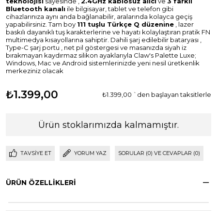
teknolojisi
sayesinde
,
2.4GHz kablosuz alıcı
ve
3 farklı
Bluetooth kanalı
ile
bilgisayar, tablet ve telefon gibi
cihazlarınıza aynı anda bağlanabilir, aralarında kolayca geçiş
yapabilirsiniz
. Tam boy
111 tuşlu Türkçe Q düzenine
, lazer
baskılı dayanıklı tuş karakterlerine
ve hayatı kolaylaştıran pratik FN
multimedya kısayollarına sahiptir
. Dahili şarj edilebilir bataryası
,
Type-C şarj portu
, net pil göstergesi
ve masanızda siyah iz
bırakmayan kaydırmaz silikon ayaklarıyla
Claw's Palette Luxe;
Windows, Mac ve Android sistemlerinizde yeni nesil üretkenlik
merkeziniz olacak
₺1.399,00
₺1.399,00
`den başlayan taksitlerle
Ürün stoklarımızda kalmamıştır.
TAVSIYE ET
YORUM YAZ
SORULAR (0) VE CEVAPLAR (0)
ÜRÜN ÖZELLIKLERI