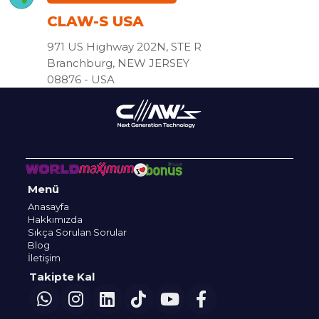
CLAW-S USA
971 US Highway 202N, STE R
Branchburg, NEW JERSEY
08876 - USA
Menü
Anasayfa
Hakkımızda
Sıkça Sorulan Sorular
Blog
İletişim
Takipte Kal