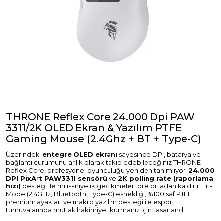
THRONE Reflex Core 24.000 Dpi PAW
3311/2K OLED Ekran & Yazılım PTFE
Gaming Mouse (2.4Ghz + BT + Type-C)
Üzerindeki
entegre OLED ekranı
sayesinde DPI, batarya ve
bağlantı durumunu anlık olarak takip edebileceğiniz THRONE
Reflex Core, profesyonel oyunculuğu yeniden tanımlıyor.
24.000
DPI PixArt PAW3311 sensörü
ve
2K polling rate (raporlama
hızı)
desteği ile milisaniyelik gecikmeleri bile ortadan kaldırır. Tri-
Mode (2.4GHz, Bluetooth, Type-C) esnekliği, %100 saf PTFE
premium ayakları ve makro yazılım desteği ile espor
turnuvalarında mutlak hakimiyet kurmanız için tasarlandı.